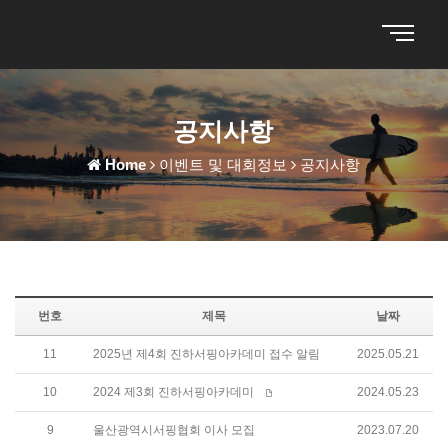
공지사항
Home
이벤트 및 대회정보
공지사항
번호
제목
날짜
11
2025년 제4회 진하서핑아카데미 접수 알림
2025.05.21
10
2024 제3회 진하서핑아카데미
2024.05.23
9
울산광역시서핑협회 이사 모집
2023.07.20